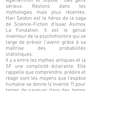
Agamemnon et Ulysse. Des gens
sérieux. Restons dans les
mythologies mais plus récentes.
Hari Seldon est le héros de la saga
de Science–Fiction d’Isaac Asimov,
La Fondation. Il est le génial
inventeur de la psychohistoire qui se
targe de prévoir l’avenir grâce à sa
maîtrise des probabilités
statistiques.
Il y a entre les mythes antiques et la
SF une complicité éclairante. Elle
rappelle que comprendre, prédire et
réagir sont les moyens que l’espèce
humaine se donne (s’invente ?) pour
tenter de naviguer dans des temps
incertains et dans la brume opaque
du futur.
Par ailleurs, il n’est pas sans intérêt
de noter que le terme de Big Data
s’incrit dans une famille de
vocabulaire ayant une grande