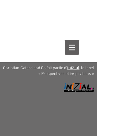
iniZial
,
Christian Gatard and Co fait partie d'
le label
« Prospectives et inspirations »